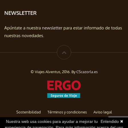
NEWSLETTER
Apúntate a nuestra
newsletter
para estar informado de todas
nuestras novedades.
© Viajes Alventus, 2016. By
CScazorla.es
Sostenibilidad
Términos y condiciones
Aviso legal
Política de privacidad
Cookies
Baja de Newsletter
Nuestra web usa cookies para ayudar a mejorar tu
Entendido ✖
experiencia de navegación. Para más información acerca del uso