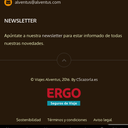
alventus@alventus.com
NEWSLETTER
Apúntate a nuestra
newsletter
para estar informado de todas
nuestras novedades.
© Viajes Alventus, 2016. By
CScazorla.es
Sostenibilidad
Términos y condiciones
Aviso legal
Política de privacidad
Cookies
Baja de Newsletter