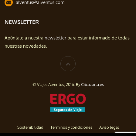
alventus@alventus.com
NEWSLETTER
Apúntate a nuestra
newsletter
para estar informado de todas
nuestras novedades.
© Viajes Alventus, 2016. By
CScazorla.es
Sostenibilidad
Términos y condiciones
Aviso legal
Política de privacidad
Cookies
Baja de Newsletter