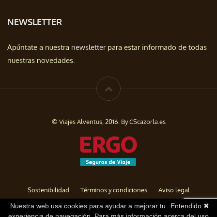
NEWSLETTER
Apúntate a nuestra
newsletter
para estar informado de todas
nuestras novedades.
© Viajes Alventus, 2016. By
CScazorla.es
Sostenibilidad
Términos y condiciones
Aviso legal
Política de privacidad
Cookies
Baja de Newsletter
Nuestra web usa cookies para ayudar a mejorar tu
Entendido ✖
experiencia de navegación. Para más información acerca del uso