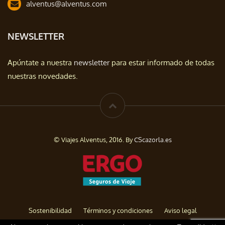
alventus@alventus.com
NEWSLETTER
Apúntate a nuestra
newsletter
para estar informado de todas
nuestras novedades.
© Viajes Alventus, 2016. By
CScazorla.es
Sostenibilidad
Términos y condiciones
Aviso legal
Política de privacidad
Cookies
Baja de Newsletter