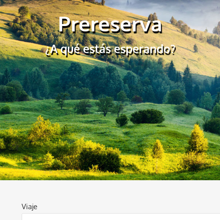
Prereserva
¿A qué estás esperando?
Viaje