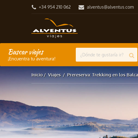
+34 954 210 062
alventus@alventus.com
Buscar viajes
¡Encuentra tu aventura!
Inicio
Viajes
Prereserva: Trekking en los Balc