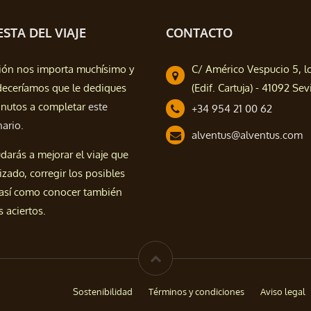
STA DEL VIAJE
CONTACTO
ión nos importa muchísimo y
C/ Américo Vespucio 5, l
deceríamos que le dediques
(Edif. Cartuja) - 41092 Sevi
nutos a completar
este
+34 954 21 00 62
nario.
alventus@alventus.com
darás a mejorar el viaje que
izado, corregir los posibles
 así como conocer también
 aciertos.
Sostenibilidad
Términos y condiciones
Aviso legal