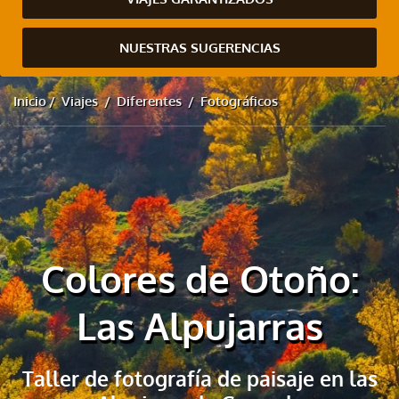
NUESTRAS SUGERENCIAS
Inicio
Viajes
Diferentes
Fotográficos
Colores de Otoño:
Las Alpujarras
Taller de fotografía de paisaje en las