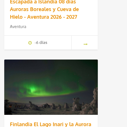
Escapada a Islandia 08 días
Auroras Boreales y Cueva de
Hielo - Aventura 2026 - 2027
Aventura
-6 días
Finlandia El Lago Inari y la Aurora