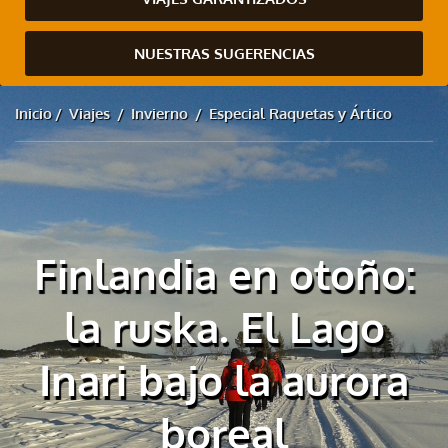
NUESTRAS SUGERENCIAS
Inicio
Viajes
Invierno
Especial Raquetas y Ártico
Finlandia en otoño:
la ruska. El Lago
Inari bajo la aurora
boreal