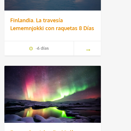
Finlandia. La travesía
Lememnjokki con raquetas 8 Días
-6 días