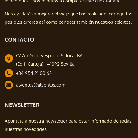
le dediques unos minutos a completar
este cuestionario.
Nos ayudarás a mejorar el viaje que has realizado, corregir los
posibles errores así como conocer también nuestros aciertos.
CONTACTO
C/ Américo Vespucio 5, local B6
(Edif. Cartuja) - 41092 Sevilla
+34 954 21 00 62
alventus@alventus.com
NEWSLETTER
Apúntate a nuestra
newsletter
para estar informado de todas
nuestras novedades.