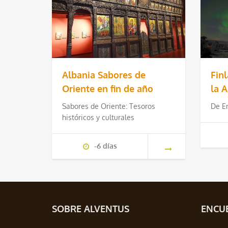
Albania Sabores de
Finl
Oriente en fin de año
la 
Sabores de Oriente: Tesoros
De E
históricos y culturales
-6 días
SOBRE ALVENTUS
ENCUE