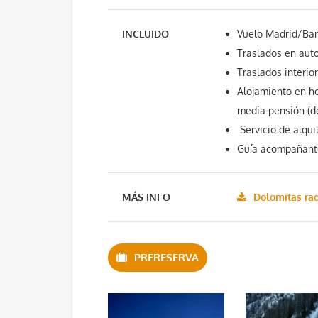
INCLUIDO
Vuelo Madrid/Barc
Traslados en auto
Traslados interio
Alojamiento en h
media pensión (d
Servicio de alqui
Guía acompañante
MÁS INFO
Dolomitas ra
PRERESERVA