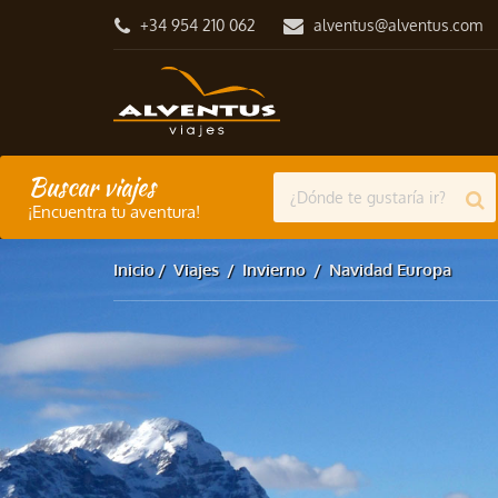
+34 954 210 062
alventus@alventus.com
Buscar viajes
¡Encuentra tu aventura!
Inicio
Viajes
Invierno
Navidad Europa