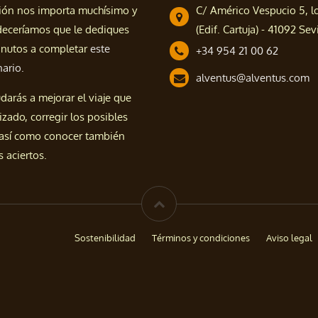
ión nos importa muchísimo y
C/ Américo Vespucio 5, l
deceríamos que le dediques
(Edif. Cartuja) - 41092 Sevi
nutos a completar
este
+34 954 21 00 62
nario.
alventus@alventus.com
darás a mejorar el viaje que
izado, corregir los posibles
 así como conocer también
 aciertos.
Sostenibilidad
Términos y condiciones
Aviso legal