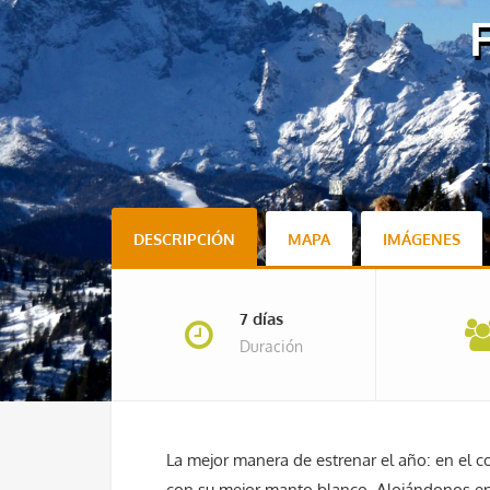
DESCRIPCIÓN
MAPA
IMÁGENES
7 días
Duración
La mejor manera de estrenar el año: en el 
con su mejor manto blanco. Alojándonos en 