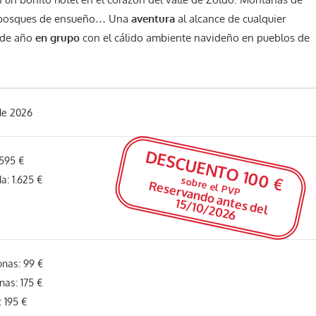
, bosques de ensueño… Una
aventura
al alcance de cualquier
 de año
en grupo
con el cálido ambiente navideño en pueblos de
de 2026
DESCUENTO 100 €
.595 €
a: 1.625 €
sobre el PVP
R
e
se
rvan
d
o
an
s d
e
l
15/10
/20
te
26
onas: 99 €
nas: 175 €
 195 €