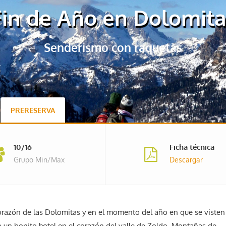
Fin de Año en Dolomita
Senderismo con raquetas
PRERESERVA
10/16
Ficha técnica
Grupo Min/Max
Descargar
corazón de las Dolomitas y en el momento del año en que se visten
un bonito hotel en el corazón del valle de Zoldo. Montañas de