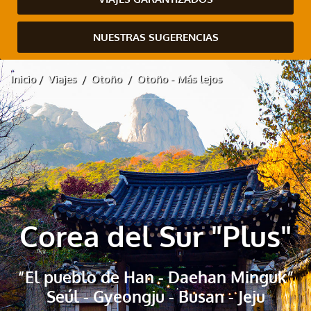
NUESTRAS SUGERENCIAS
Inicio
Viajes
Otoño
Otoño - Más lejos
Corea del Sur "Plus"
“El pueblo de Han - Daehan Minguk”
Seúl - Gyeongju - Busan - Jeju