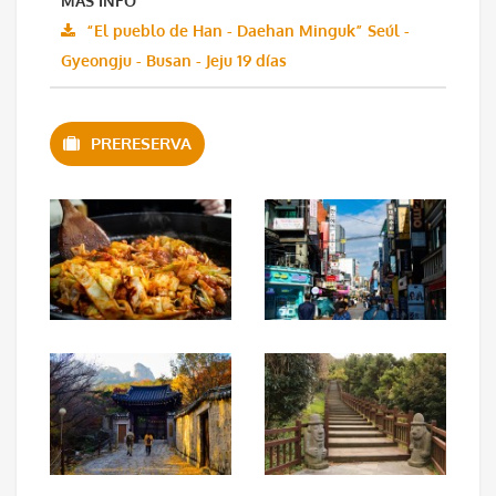
MÁS INFO
“El pueblo de Han - Daehan Minguk” Seúl -
Gyeongju - Busan - Jeju 19 días
PRERESERVA