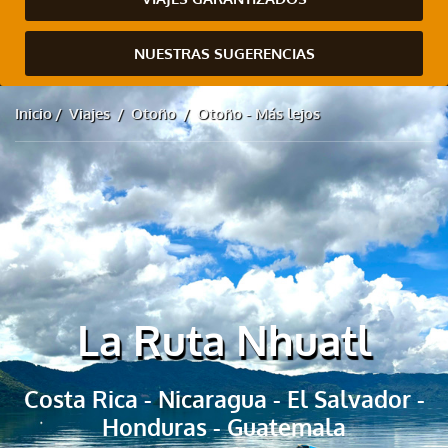
NUESTRAS SUGERENCIAS
Inicio
Viajes
Otoño
Otoño - Más lejos
La Ruta Nhuatl
Costa Rica - Nicaragua - El Salvador -
Honduras - Guatemala