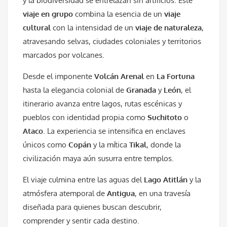
y la biodiversidad se entrelazan sin artificios. Este
viaje en grupo
combina la esencia de un
viaje
cultural
con la intensidad de un
viaje de naturaleza
,
atravesando selvas, ciudades coloniales y territorios
marcados por volcanes.
Desde el imponente
Volcán Arenal
en
La Fortuna
hasta la elegancia colonial de
Granada
y
León
, el
itinerario avanza entre lagos, rutas escénicas y
pueblos con identidad propia como
Suchitoto
o
Ataco
. La experiencia se intensifica en enclaves
únicos como
Copán
y la mítica
Tikal
, donde la
civilización maya aún susurra entre templos.
El viaje culmina entre las aguas del
Lago Atitlán
y la
atmósfera atemporal de
Antigua
, en una travesía
diseñada para quienes buscan descubrir,
comprender y sentir cada destino.