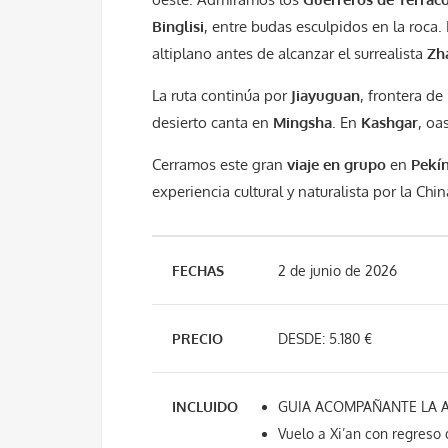
Binglisi
, entre budas esculpidos en la roca.
altiplano antes de alcanzar el surrealista
Zh
La ruta continúa por
Jiayuguan
, frontera de
desierto canta en
Mingsha
. En
Kashgar
, oa
Cerramos este gran
viaje en grupo
en
Pekí
experiencia cultural y naturalista por la Chi
FECHAS
2 de junio de 2026
PRECIO
DESDE: 5.180 €
INCLUIDO
GUIA ACOMPAÑANTE LA AG
Vuelo a Xi’an con regreso 