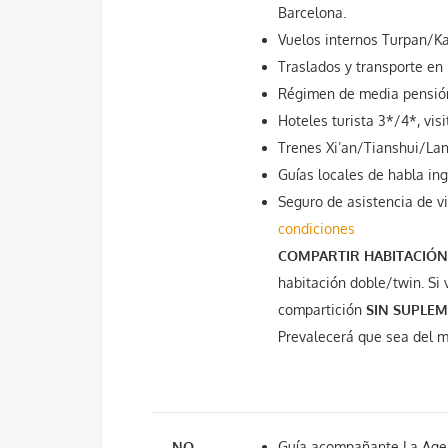
Barcelona.
Vuelos internos Turpan/Ka
Traslados y transporte en 
Régimen de media pensió
Hoteles turista 3*/4*, vis
Trenes Xi’an/Tianshui/La
Guías locales de habla ing
Seguro de asistencia de v
condiciones
COMPARTIR HABITACIÓN
habitación doble/twin. Si 
compartición
SIN SUPLE
Prevalecerá que sea del m
NO
Guía acompañante La Agen