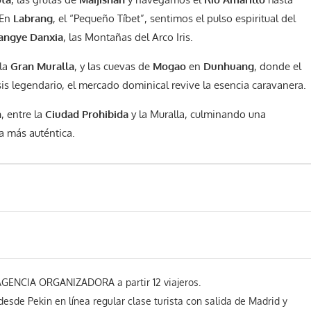
 En
Labrang
, el “Pequeño Tíbet”, sentimos el pulso espiritual del
angye Danxia
, las Montañas del Arco Iris.
 la
Gran Muralla
, y las cuevas de
Mogao
en
Dunhuang
, donde el
sis legendario, el mercado dominical revive la esencia caravanera.
n
, entre la
Ciudad Prohibida
y la Muralla, culminando una
na más auténtica.
ENCIA ORGANIZADORA a partir 12 viajeros.
desde Pekin en línea regular clase turista con salida de Madrid y