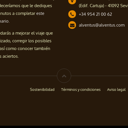
deceríamos que le dediques
(Edif. Cartuja) - 41092 Sevi
nutos a completar
este
+34 954 21 00 62
nario.
alventus@alventus.com
darás a mejorar el viaje que
izado, corregir los posibles
 así como conocer también
 aciertos.
Sostenibilidad
Términos y condiciones
Aviso legal