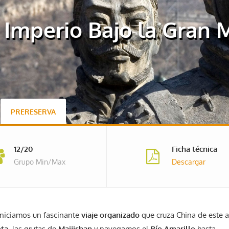
 Imperio Bajo la Gran 
PRERESERVA
12/20
Ficha técnica
Grupo Min/Max
Descargar
 iniciamos un fascinante
viaje organizado
que cruza China de este a
ota
, las grutas de
Maijishan
y navegamos el
Río Amarillo
hasta