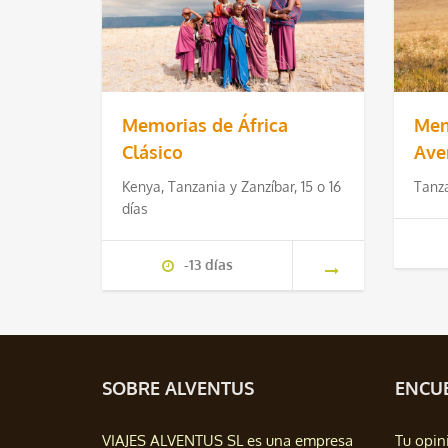
Memorias de África
Mem
Clásico
Ave
Kenya, Tanzania y Zanzíbar, 15 o 16
Tanza
días
-13 días
SOBRE ALVENTUS
ENCUE
VIAJES ALVENTUS SL es una empresa
Tu opin