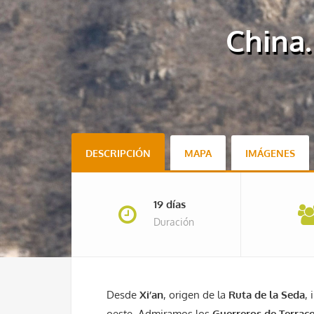
China.
DESCRIPCIÓN
MAPA
IMÁGENES
19 días
Duración
Desde
Xi’an
, origen de la
Ruta de la Seda
,
oeste. Admiramos los
Guerreros de Terrac