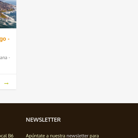
go -
ana -
NEWSLETTER
ocal B6
Apúntate a nuestra
newsletter
para