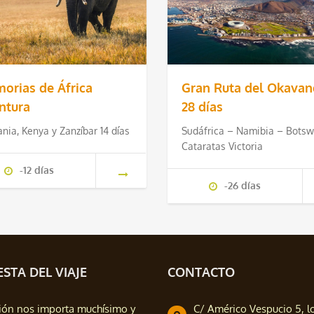
orias de África
Gran Ruta del Okavan
ntura
28 días
nia, Kenya y Zanzíbar 14 días
Sudáfrica – Namibia – Botsw
Cataratas Victoria
-12 días
-26 días
STA DEL VIAJE
CONTACTO
ión nos importa muchísimo y
C/ Américo Vespucio 5, l