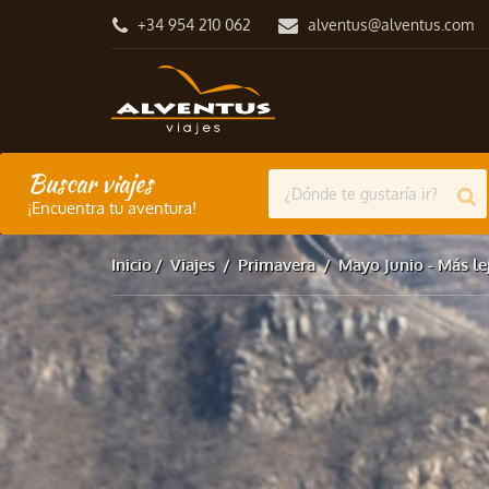
+34 954 210 062
alventus@alventus.com
Buscar viajes
¡Encuentra tu aventura!
Inicio
Viajes
Primavera
Mayo Junio - Más le