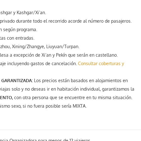
shgar y Kashgar/Xi’an.
privado durante todo el recorrido acorde al número de pasajeros.
n según programa.
itas con entradas.
nzhou, Xining/Zhangye, Liuyuan/Turpan.
lesa a excepción de Xi’an y Pekín que serán en castellano.
iaje incluyendo gastos de cancelación.
Consultar coberturas y
 GARANTIZADA:
Los precios están basados en alojamientos en
viajas solo y no deseas ir en habitación individual, garantizamos la
MENTO,
con otra persona que se encuentre en tu misma situación.
ismo sexo, si no fuera posible sería MIXTA.
cia Organizadora para menos de 12 viajeros.