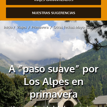
NUESTRAS SUGERENCIAS
Inicio
Viajes
Primavera
Otras fechas Mayo-junio
A “paso suave” por
Los Alpes en
primavera