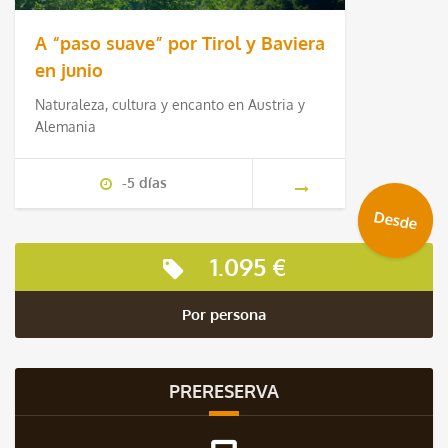
A “paso suave” por Tirol y Baviera
en junio
Naturaleza, cultura y encanto en Austria y
Alemania
-5 días
Desde
1.095 €
Por persona
PRERESERVA