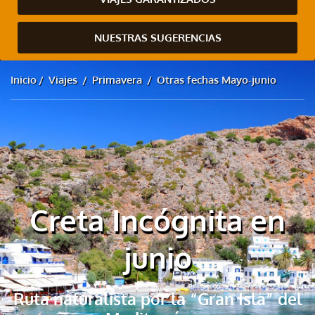
NUESTRAS SUGERENCIAS
Inicio
Viajes
Primavera
Otras fechas Mayo-junio
Creta Incógnita en
junio
Ruta naturalista por la “Gran Isla” del