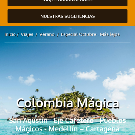
NUESTRAS SUGERENCIAS
Inicio
Viajes
Verano
Especial Octubre - Más lejos
Colombia Mágica
San Agustín - Eje Cafetero - Pueblos
Mágicos - Medellín – Cartagena