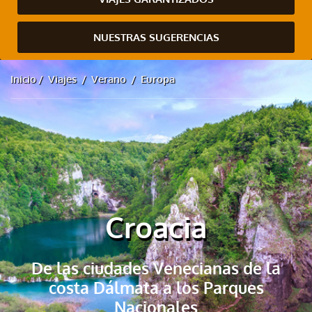
NUESTRAS SUGERENCIAS
Inicio
Viajes
Verano
Europa
Croacia
De las ciudades Venecianas de la
costa Dálmata a los Parques
Nacionales