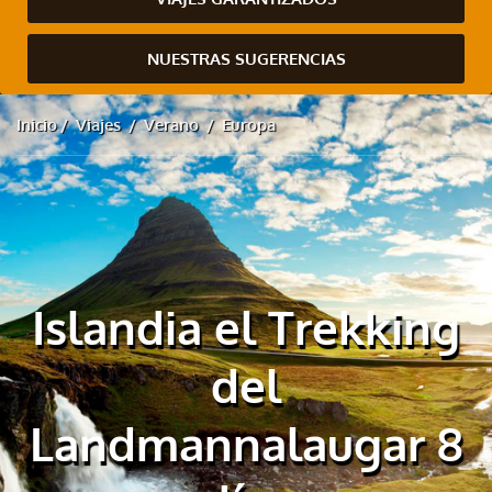
NUESTRAS SUGERENCIAS
Inicio
Viajes
Verano
Europa
Islandia el Trekking
del
Landmannalaugar 8