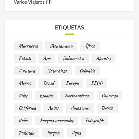
Varios Viajeros
(11)
ETIQUETAS
Marruecos
Montañismo
África
Etiopía
Asia
Sudamérica
Apuntes
Aventura
Naturaleza
Colombia
México
Brasil
Europa
EEUU
Atlas
España
Norteamérica
Concurso
California
Andes
Amazonas
Bolivia
Italia
Parques nacionales
Fotografía
Pakistán
Turquía
Alpes