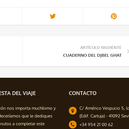
ARTÍCULO SIGUIENTE
CUADERNO DEL DJBEL GHAT
STA DEL VIAJE
CONTACTO
ión nos importa muchísimo y
C/ Américo Vespucio 5, l
deceríamos que le dediques
(Edif. Cartuja) - 41092 Sevi
nutos a completar
este
+34 954 21 00 62