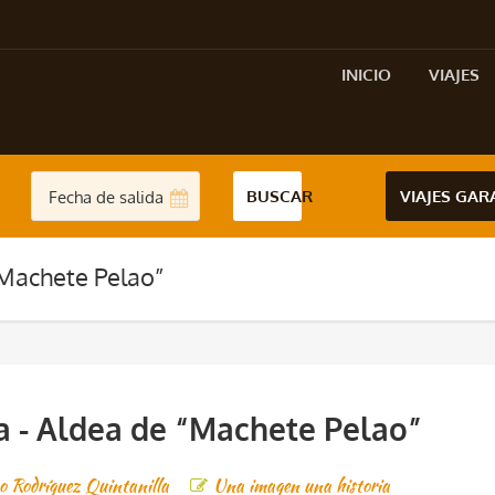
INICIO
VIAJES
BUSCAR
VIAJES GA
 “Machete Pelao”
va - Aldea de “Machete Pelao”
o Rodríguez Quintanilla
Una imagen una historia