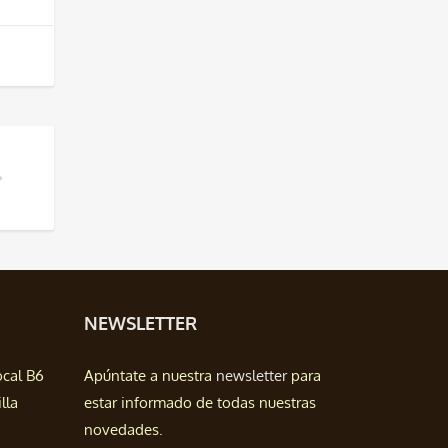
NEWSLETTER
ocal B6
Apúntate a nuestra
newsletter
para
lla
estar informado de todas nuestras
novedades.