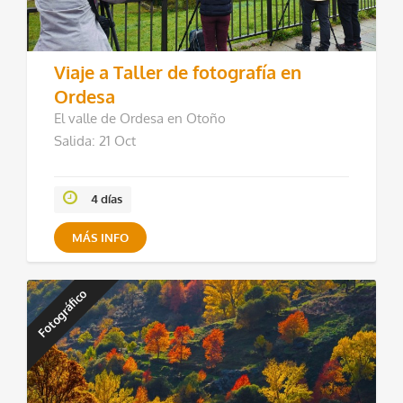
Viaje a Taller de fotografía en
Ordesa
El valle de Ordesa en Otoño
Salida: 21 Oct
4 días
MÁS INFO
Fotográfico