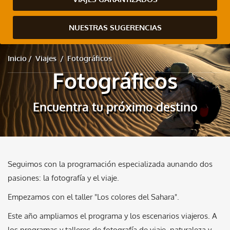
NUESTRAS SUGERENCIAS
Inicio
Viajes
Fotográficos
Fotográficos
Encuentra tu próximo destino
Seguimos con la programación especializada aunando dos
pasiones: la fotografía y el viaje.
Empezamos con el taller "Los colores del Sahara".
Este año ampliamos el programa y los escenarios viajeros. A
los programas y talleres de fotografía de viaje, naturaleza y