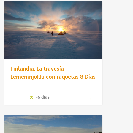
Finlandia. La travesía
Lememnjokki con raquetas 8 Días
-6 días