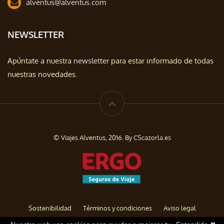
alventus@alventus.com
NEWSLETTER
Apúntate a nuestra
newsletter
para estar informado de todas
nuestras novedades.
© Viajes Alventus, 2016. By
CScazorla.es
Sostenibilidad
Términos y condiciones
Aviso legal
Política de privacidad
Cookies
Baja de Newsletter