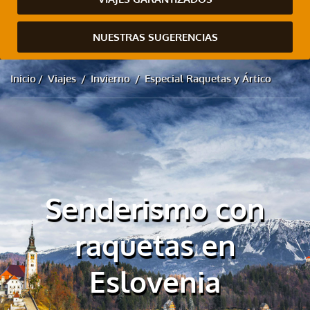
NUESTRAS SUGERENCIAS
Inicio
Viajes
Invierno
Especial Raquetas y Ártico
Senderismo con
raquetas en
Eslovenia