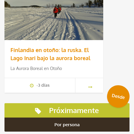
Finlandia en otoño: la ruska. El
Lago Inari bajo la aurora boreal
La Aurora Boreal en Otoño
-3 días
Desde
Próximamente
Por persona