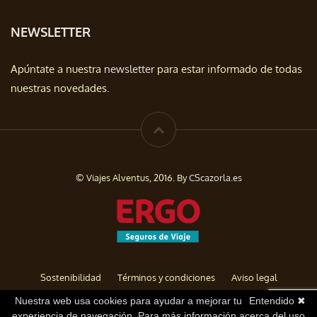
NEWSLETTER
Apúntate a nuestra
newsletter
para estar informado de todas
nuestras novedades.
© Viajes Alventus, 2016. By
CScazorla.es
Sostenibilidad
Términos y condiciones
Aviso legal
Política de privacidad
Cookies
Baja de Newsletter
Nuestra web usa cookies para ayudar a mejorar tu
Entendido ✖
experiencia de navegación. Para más información acerca del uso