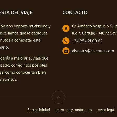
STA DEL VIAJE
CONTACTO
ión nos importa muchísimo y
C/ Américo Vespucio 5, l
deceríamos que le dediques
(Edif. Cartuja) - 41092 Sevi
nutos a completar
este
+34 954 21 00 62
nario.
alventus@alventus.com
darás a mejorar el viaje que
izado, corregir los posibles
 así como conocer también
 aciertos.
Sostenibilidad
Términos y condiciones
Aviso legal