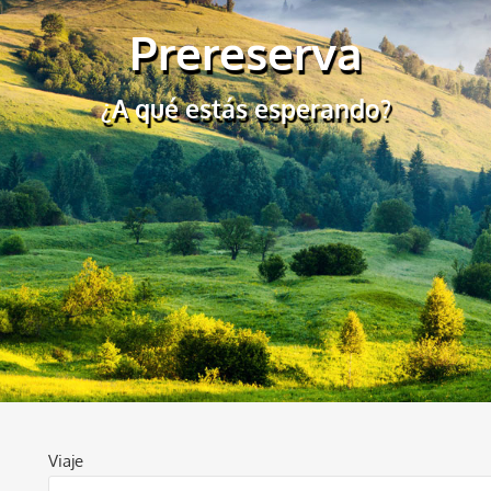
Prereserva
¿A qué estás esperando?
Viaje