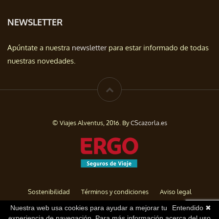
NEWSLETTER
Apúntate a nuestra
newsletter
para estar informado de todas
nuestras novedades.
© Viajes Alventus, 2016. By
CScazorla.es
Sostenibilidad
Términos y condiciones
Aviso legal
Política de privacidad
Cookies
Baja de Newsletter
Nuestra web usa cookies para ayudar a mejorar tu
Entendido ✖
experiencia de navegación. Para más información acerca del uso