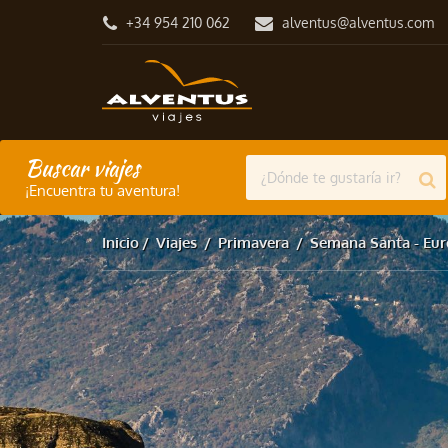
+34 954 210 062
alventus@alventus.com
Buscar viajes
¡Encuentra tu aventura!
Inicio
Viajes
Primavera
Semana Santa - Eu