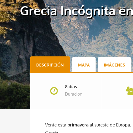
Grecia Incógnita en
DESCRIPCIÓN
MAPA
IMÁGENES
8 días
Duración
Vente esta
primavera
al sureste de Europa. 
Grecia
.