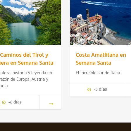
 Caminos del Tirol y
Costa Amalfitana en
iera en Semana Santa
Semana Santa
aleza, historia y leyenda en
El increíble sur de Italia
razón de Europa. Austria y
ania
-5 días
-6 días