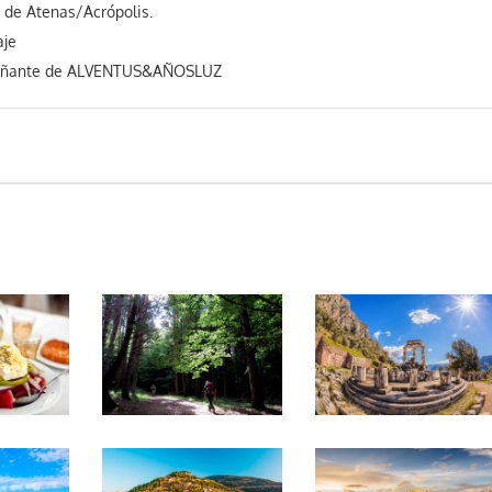
a de Atenas/Acrópolis.
aje
añante de ALVENTUS&AÑOSLUZ