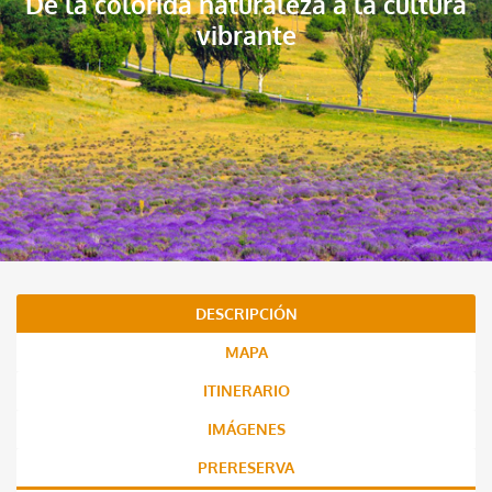
De la colorida naturaleza a la cultura
vibrante
DESCRIPCIÓN
MAPA
ITINERARIO
IMÁGENES
PRERESERVA