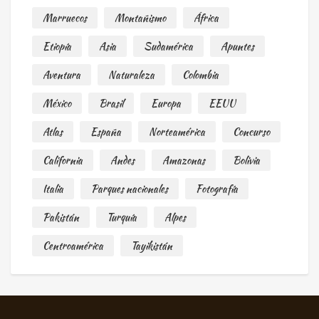
Marruecos
Montañismo
África
Etiopía
Asia
Sudamérica
Apuntes
Aventura
Naturaleza
Colombia
México
Brasil
Europa
EEUU
Atlas
España
Norteamérica
Concurso
California
Andes
Amazonas
Bolivia
Italia
Parques nacionales
Fotografía
Pakistán
Turquía
Alpes
Centroamérica
Tayikistán